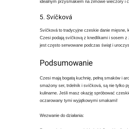
idealnym przysmakiem na zimowe wieczory i cz
5. Svíčková
Svíčková to tradycyjne czeskie danie mięsne, 
Czesi podają svíčkovą z knedlíkami i sosem z
jest często serwowane podczas świąt i uroczys
Podsumowanie
Czesi mają bogatą kuchnię, pełną smaków i arom
smażony ser, trdelník i svíčková, są nie tylko py
kulinarne. Jeśli masz okazję spróbować czeskie
oczarowany tymi wyjątkowymi smakami!
Wezwanie do działania: