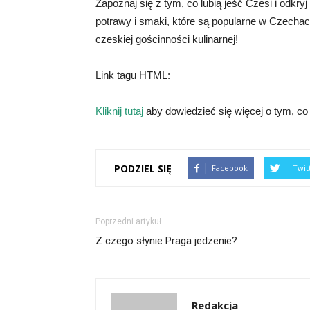
Zapoznaj się z tym, co lubią jeść Czesi i odkryj
potrawy i smaki, które są popularne w Czecha
czeskiej gościnności kulinarnej!
Link tagu HTML:
Kliknij tutaj
aby dowiedzieć się więcej o tym, co 
PODZIEL SIĘ
Facebook
Twit
Poprzedni artykuł
Z czego słynie Praga jedzenie?
Redakcja