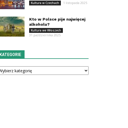
1 listopada 2025
Kultura w Czechach
Kto w Polsce pije najwięcej
alkoholu?
Kultura we Włoszech
31 października 2025
KATEGORIE
tegorie