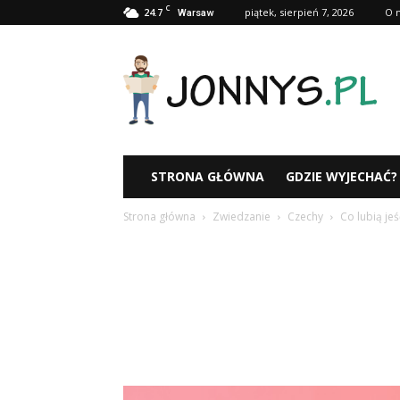
C
24.7
piątek, sierpień 7, 2026
O 
Warsaw
Jonnys.pl
STRONA GŁÓWNA
GDZIE WYJECHAĆ?
Strona główna
Zwiedzanie
Czechy
Co lubią jeś