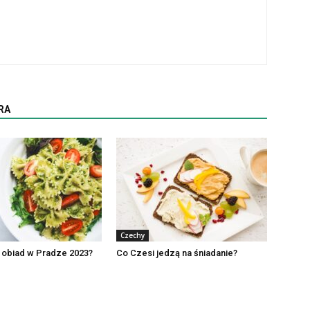
RA
Czechy
e obiad w Pradze 2023?
Co Czesi jedzą na śniadanie?