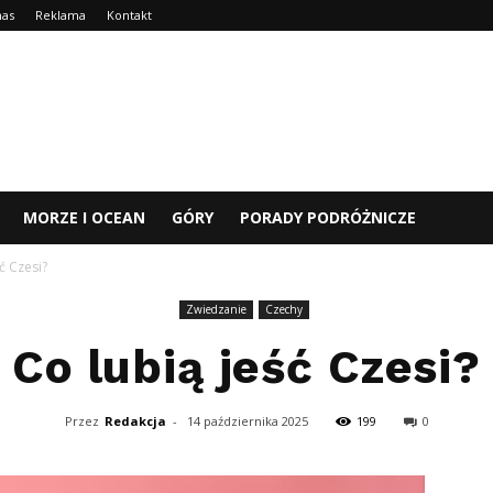
nas
Reklama
Kontakt
MORZE I OCEAN
GÓRY
PORADY PODRÓŻNICZE
ć Czesi?
Zwiedzanie
Czechy
Co lubią jeść Czesi?
Przez
Redakcja
-
14 października 2025
199
0