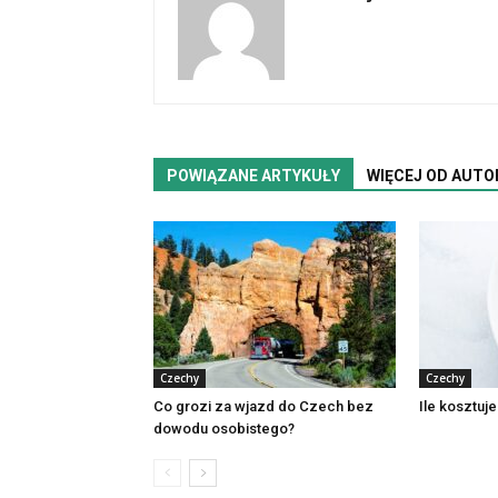
POWIĄZANE ARTYKUŁY
WIĘCEJ OD AUTO
Czechy
Czechy
Co grozi za wjazd do Czech bez
Ile kosztuj
dowodu osobistego?