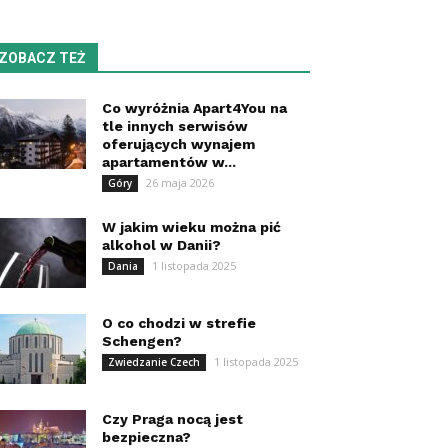
ZOBACZ TEŻ
Co wyróżnia Apart4You na
tle innych serwisów
oferujących wynajem
apartamentów w...
26 maja 2026
Góry
W jakim wieku można pić
alkohol w Danii?
1 listopada 2025
Dania
O co chodzi w strefie
Schengen?
1 listopada 2025
Zwiedzanie Czech
Czy Praga nocą jest
bezpieczna?