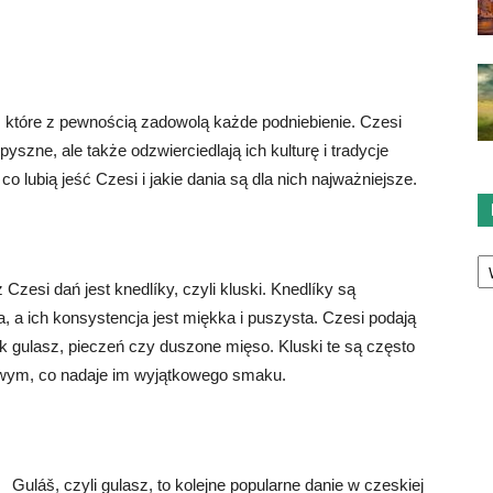
 które z pewnością zadowolą każde podniebienie. Czesi
pyszne, ale także odzwierciedlają ich kulturę i tradycje
o lubią jeść Czesi i jakie dania są dla nich najważniejsze.
Ka
Czesi dań jest knedlíky, czyli kluski. Knedlíky są
 a ich konsystencja jest miękka i puszysta. Czesi podają
ak gulasz, pieczeń czy duszone mięso. Kluski te są często
wym, co nadaje im wyjątkowego smaku.
Guláš, czyli gulasz, to kolejne popularne danie w czeskiej