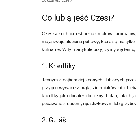
Co lubią jeść Czesi?
Co lubią jeść Czesi?
Czeska kuchnia jest pełna smaków i aromatów,
mają swoje ulubione potrawy, które są nie tylko 
kulinarne. W tym artykule przyjrzymy się temu, c
1. Knedlíky
Jednym z najbardziej znanych i lubianych przez 
przygotowywane z mąki, ziemniaków lub chleba,
knedlíky jako dodatek do różnych dań, takich j
podawane z sosem, np. śliwkowym lub grzybo
2. Guláš