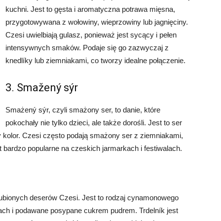
kuchni. Jest to gęsta i aromatyczna potrawa mięsna,
przygotowywana z wołowiny, wieprzowiny lub jagnięciny.
Czesi uwielbiają gulasz, ponieważ jest sycący i pełen
intensywnych smaków. Podaje się go zazwyczaj z
knedlíky lub ziemniakami, co tworzy idealne połączenie.
3. Smažený sýr
Smażený sýr, czyli smażony ser, to danie, które
pokochały nie tylko dzieci, ale także dorośli. Jest to ser
ty kolor. Czesi często podają smażony ser z ziemniakami,
t bardzo popularne na czeskich jarmarkach i festiwalach.
 ulubionych deserów Czesi. Jest to rodzaj cynamonowego
łkach i podawane posypane cukrem pudrem. Trdelník jest