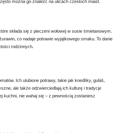
ęsto można go znaleźć na ulicach czeskich miast.
które składa się z pieczeni wołowej w sosie śmietanowym.
 żurawin, co nadaje potrawie wyjątkowego smaku. To danie
tości rodzinnych.
atów. Ich ulubione potrawy, takie jak knedlíky, guláš,
szne, ale także odzwierciedlają ich kulturę i tradycje
j kuchni, nie wahaj się – z pewnością zostaniesz