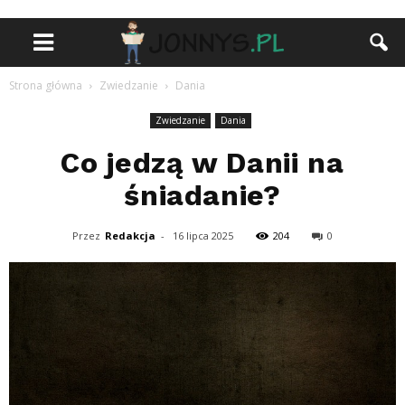
Strona główna
Zwiedzanie
Dania
Zwiedzanie
Dania
Co jedzą w Danii na
śniadanie?
Przez
Redakcja
-
16 lipca 2025
204
0