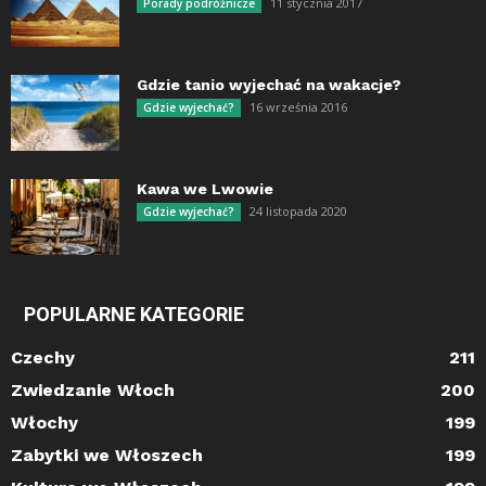
11 stycznia 2017
Porady podróżnicze
Gdzie tanio wyjechać na wakacje?
16 września 2016
Gdzie wyjechać?
Kawa we Lwowie
24 listopada 2020
Gdzie wyjechać?
POPULARNE KATEGORIE
Czechy
211
Zwiedzanie Włoch
200
Włochy
199
Zabytki we Włoszech
199