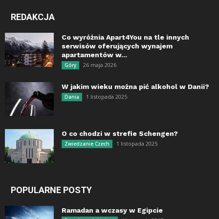
REDAKCJA
Co wyróżnia Apart4You na tle innych
serwisów oferujących wynajem
apartamentów w...
26 maja 2026
Góry
W jakim wieku można pić alkohol w Danii?
1 listopada 2025
Dania
O co chodzi w strefie Schengen?
1 listopada 2025
Zwiedzanie Czech
POPULARNE POSTY
Ramadan a wczasy w Egipcie