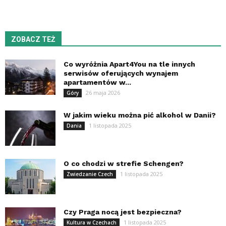
ZOBACZ TEŻ
Co wyróżnia Apart4You na tle innych
serwisów oferujących wynajem
apartamentów w...
26 maja 2026
Góry
W jakim wieku można pić alkohol w Danii?
1 listopada 2025
Dania
O co chodzi w strefie Schengen?
1 listopada 2025
Zwiedzanie Czech
Czy Praga nocą jest bezpieczna?
1 listopada 2025
Kultura w Czechach