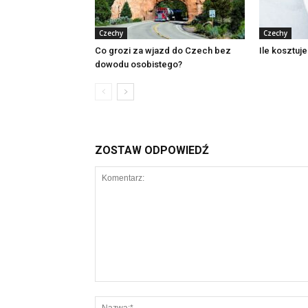
Czechy
Czechy
Co grozi za wjazd do Czech bez
Ile kosztuj
dowodu osobistego?
ZOSTAW ODPOWIEDŹ