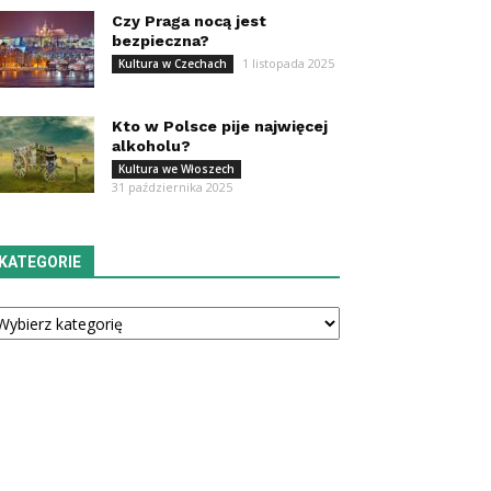
Czy Praga nocą jest
bezpieczna?
1 listopada 2025
Kultura w Czechach
Kto w Polsce pije najwięcej
alkoholu?
Kultura we Włoszech
31 października 2025
KATEGORIE
tegorie