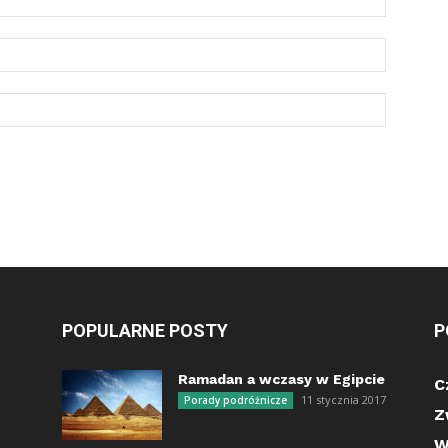
POPULARNE POSTY
P
Ramadan a wczasy w Egipcie
C
11 stycznia 2017
Porady podróżnicze
Z
W