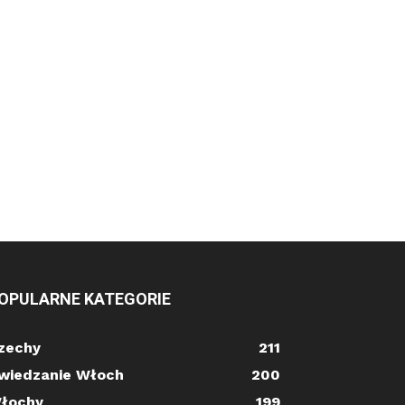
OPULARNE KATEGORIE
zechy
211
wiedzanie Włoch
200
łochy
199