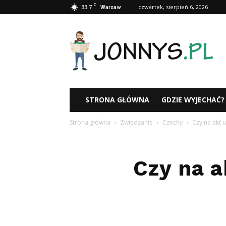
C
33.7
czwartek, sierpień 6, 2026
Warsaw
Jonnys.pl
STRONA GŁÓWNA
GDZIE WYJECHAĆ?
Strona główna
Zwiedzanie
Czechy
Czy na akt 
Czy na a