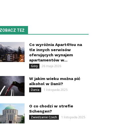
ZOBACZ TEŻ
Co wyróżnia Apart4You na
tle innych serwisów
oferujących wynajem
apartamentów w...
26 maja 2026
Góry
W jakim wieku można pić
alkohol w Danii?
1 listopada 2025
Dania
O co chodzi w strefie
Schengen?
1 listopada 2025
Zwiedzanie Czech