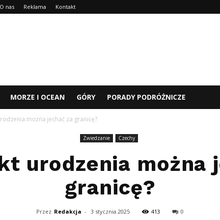
O nas
Reklama
Kontakt
MORZE I OCEAN
GÓRY
PORADY PODRÓŻNICZE
urodzenia można jechać za granicę?
Zwiedzanie
Czechy
kt urodzenia można 
granicę?
Przez
Redakcja
-
3 stycznia 2025
413
0