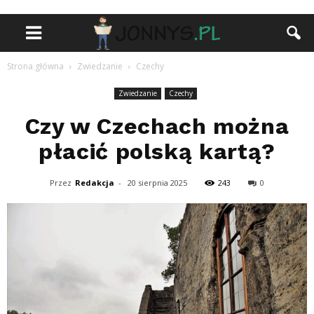
Strona główna
Zwiedzanie
Czechy
Zwiedzanie
Czechy
Czy w Czechach można
płacić polską kartą?
Przez
Redakcja
-
20 sierpnia 2025
243
0