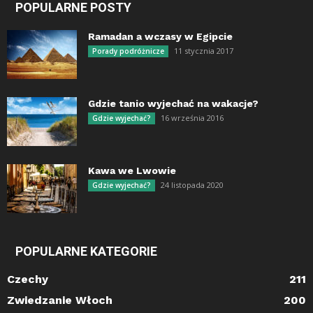
POPULARNE POSTY
Ramadan a wczasy w Egipcie
11 stycznia 2017
Porady podróżnicze
Gdzie tanio wyjechać na wakacje?
16 września 2016
Gdzie wyjechać?
Kawa we Lwowie
24 listopada 2020
Gdzie wyjechać?
POPULARNE KATEGORIE
Czechy
211
Zwiedzanie Włoch
200