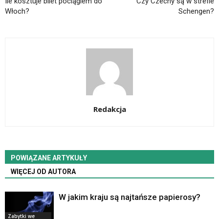
Ile kosztuje bilet pociągiem do
Czy Czechy są w strefie
Włoch?
Schengen?
Redakcja
POWIĄZANE ARTYKUŁY
WIĘCEJ OD AUTORA
W jakim kraju są najtańsze papierosy?
Zabytki we