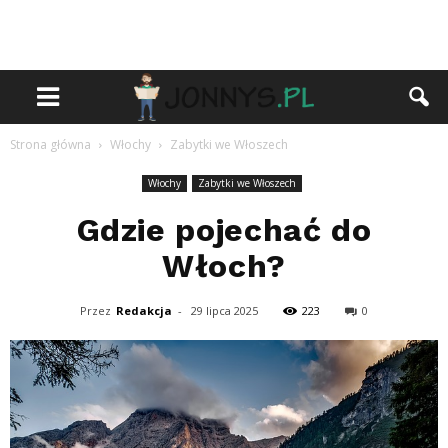
Strona główna
Włochy
Zabytki we Włoszech
Włochy
Zabytki we Włoszech
Gdzie pojechać do
Włoch?
Przez
Redakcja
-
29 lipca 2025
223
0