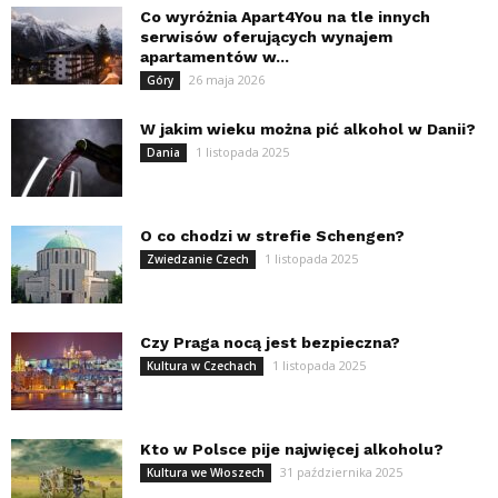
Co wyróżnia Apart4You na tle innych
serwisów oferujących wynajem
apartamentów w...
26 maja 2026
Góry
W jakim wieku można pić alkohol w Danii?
1 listopada 2025
Dania
O co chodzi w strefie Schengen?
1 listopada 2025
Zwiedzanie Czech
Czy Praga nocą jest bezpieczna?
1 listopada 2025
Kultura w Czechach
Kto w Polsce pije najwięcej alkoholu?
31 października 2025
Kultura we Włoszech