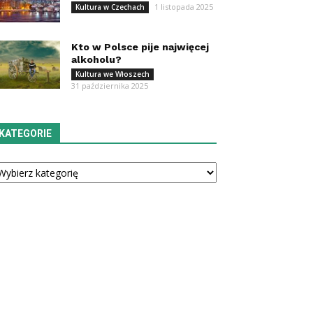
1 listopada 2025
Kultura w Czechach
Kto w Polsce pije najwięcej
alkoholu?
Kultura we Włoszech
31 października 2025
KATEGORIE
tegorie