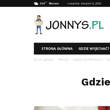
C
24.8
czwartek, sierpień 6, 2026
Warsaw
Jonnys.pl
STRONA GŁÓWNA
GDZIE WYJECHAĆ?
Strona główna
Włochy
Kultura we Włoszech
Gd
Gdzie