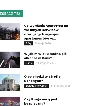
ZOBACZ TEŻ
Co wyróżnia Apart4You na
tle innych serwisów
oferujących wynajem
apartamentów w...
26 maja 2026
Góry
W jakim wieku można pić
alkohol w Danii?
1 listopada 2025
Dania
O co chodzi w strefie
Schengen?
1 listopada 2025
Zwiedzanie Czech
Czy Praga nocą jest
bezpieczna?