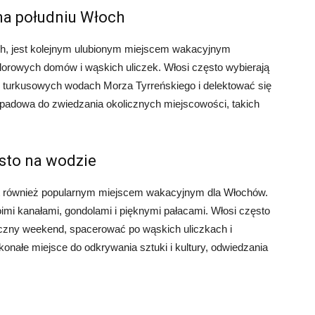
 na południu Włoch
ch, jest kolejnym ulubionym miejscem wakacyjnym
olorowych domów i wąskich uliczek. Włosi często wybierają
 w turkusowych wodach Morza Tyrreńskiego i delektować się
ypadowa do zwiedzania okolicznych miejscowości, takich
sto na wodzie
est również popularnym miejscem wakacyjnym dla Włochów.
mi kanałami, gondolami i pięknymi pałacami. Włosi często
yczny weekend, spacerować po wąskich uliczkach i
onałe miejsce do odkrywania sztuki i kultury, odwiedzania