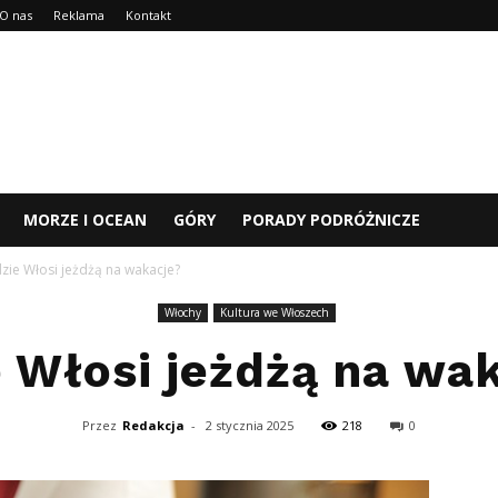
O nas
Reklama
Kontakt
MORZE I OCEAN
GÓRY
PORADY PODRÓŻNICZE
zie Włosi jeżdżą na wakacje?
Włochy
Kultura we Włoszech
 Włosi jeżdżą na wa
Przez
Redakcja
-
2 stycznia 2025
218
0