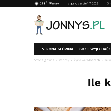
C
25.1
piątek, sierpień 7, 2026
O 
Warsaw
Jonnys.pl
STRONA GŁÓWNA
GDZIE WYJECHAĆ?
Strona główna
Włochy
Życie we Włoszech
Ile 
Ile 