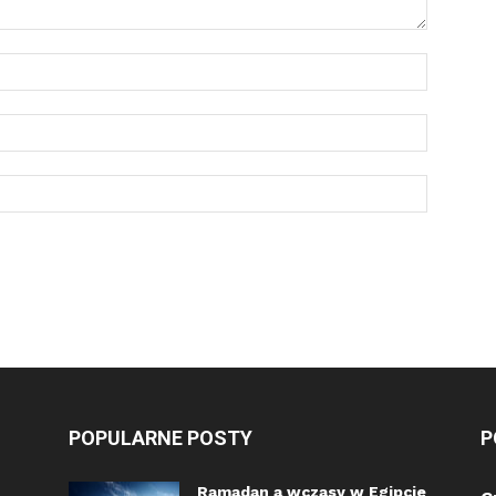
POPULARNE POSTY
P
Ramadan a wczasy w Egipcie