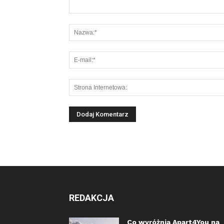
REDAKCJA
Co wyróżnia Apart4You na