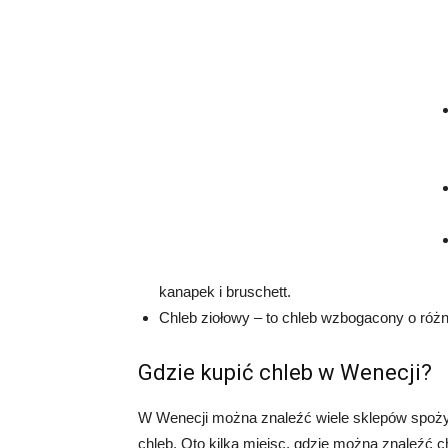
kanapek i bruschett.
Chleb ziołowy – to chleb wzbogacony o różn
Gdzie kupić chleb w Wenecji?
W Wenecji można znaleźć wiele sklepów spożyw
chleb. Oto kilka miejsc, gdzie można znaleźć c