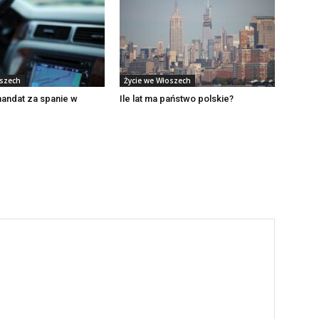
oszech
Życie we Włoszech
mandat za spanie w
Ile lat ma państwo polskie?