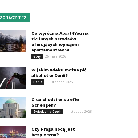
ZOBACZ TEŻ
Co wyróżnia Apart4You na
tle innych serwisów
oferujących wynajem
apartamentów w...
26 maja 2026
Góry
W jakim wieku można pić
alkohol w Danii?
1 listopada 2025
Dania
O co chodzi w strefie
Schengen?
1 listopada 2025
Zwiedzanie Czech
Czy Praga nocą jest
bezpieczna?