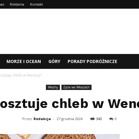
nas
Reklama
Kontakt
MORZE I OCEAN
GÓRY
PORADY PODRÓŻNICZE
kosztuje chleb w Wenecji?
Włochy
Życie we Włoszech
kosztuje chleb w Wen
Przez
Redakcja
-
27 grudnia 2024
343
0