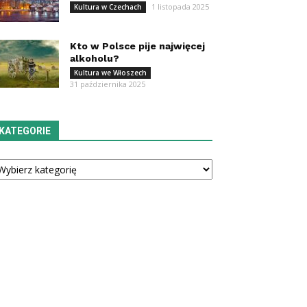
1 listopada 2025
Kultura w Czechach
Kto w Polsce pije najwięcej
alkoholu?
Kultura we Włoszech
31 października 2025
KATEGORIE
tegorie