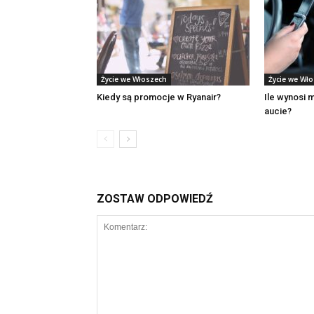
Życie we Włoszech
Życie we Wł
Kiedy są promocje w Ryanair?
Ile wynosi 
aucie?
ZOSTAW ODPOWIEDŹ