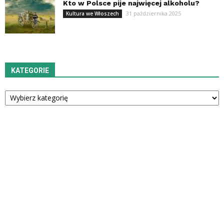
Kto w Polsce pije najwięcej alkoholu?
31 października 2025
Kultura we Włoszech
KATEGORIE
Kategorie