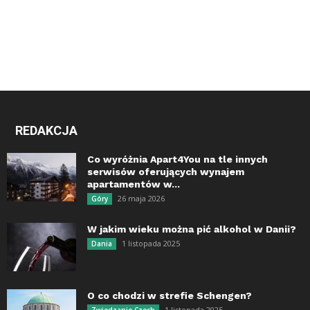
REDAKCJA
Co wyróżnia Apart4You na tle innych
serwisów oferujących wynajem
apartamentów w...
26 maja 2026
Góry
W jakim wieku można pić alkohol w Danii?
1 listopada 2025
Dania
O co chodzi w strefie Schengen?
1 listopada 2025
Zwiedzanie Czech