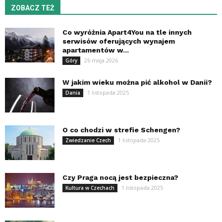
ZOBACZ TEŻ
Co wyróżnia Apart4You na tle innych
serwisów oferujących wynajem
apartamentów w...
26 maja 2026
Góry
W jakim wieku można pić alkohol w Danii?
1 listopada 2025
Dania
O co chodzi w strefie Schengen?
1 listopada 2025
Zwiedzanie Czech
Czy Praga nocą jest bezpieczna?
1 listopada 2025
Kultura w Czechach