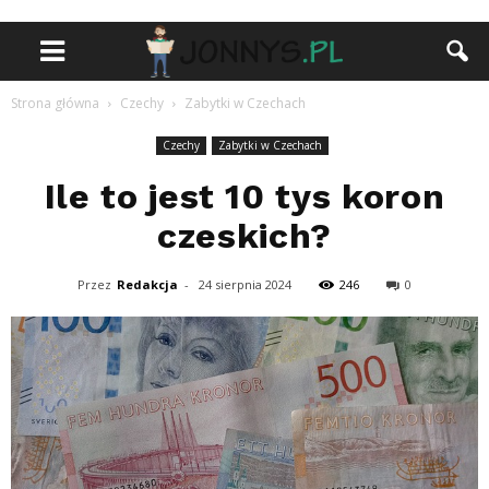
Strona główna
Czechy
Zabytki w Czechach
Czechy
Zabytki w Czechach
Ile to jest 10 tys koron
czeskich?
Przez
Redakcja
-
24 sierpnia 2024
246
0