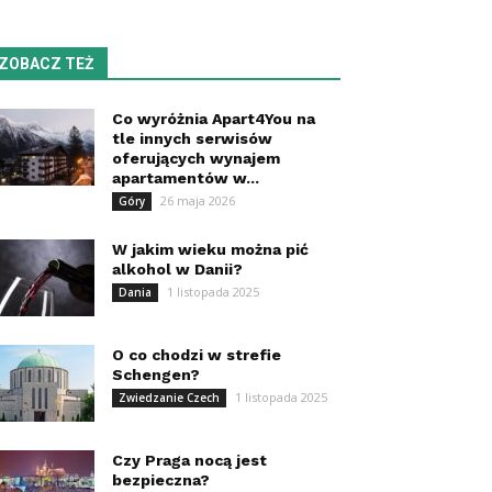
ZOBACZ TEŻ
Co wyróżnia Apart4You na
tle innych serwisów
oferujących wynajem
apartamentów w...
26 maja 2026
Góry
W jakim wieku można pić
alkohol w Danii?
1 listopada 2025
Dania
O co chodzi w strefie
Schengen?
1 listopada 2025
Zwiedzanie Czech
Czy Praga nocą jest
bezpieczna?