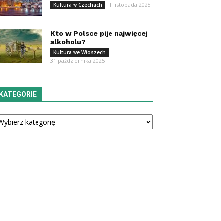
1 listopada 2025
Kultura w Czechach
Kto w Polsce pije najwięcej
alkoholu?
Kultura we Włoszech
31 października 2025
KATEGORIE
tegorie