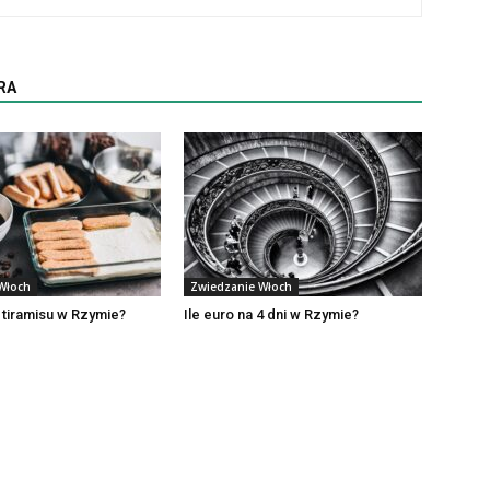
RA
Włoch
Zwiedzanie Włoch
e tiramisu w Rzymie?
Ile euro na 4 dni w Rzymie?