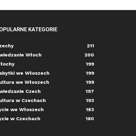
OPULARNE KATEGORIE
zechy
211
wiedzanie Włoch
200
łochy
199
abytki we Włoszech
199
ultura we Włoszech
199
wiedzanie Czech
197
ultura w Czechach
193
ycie we Włoszech
183
ycie w Czechach
180