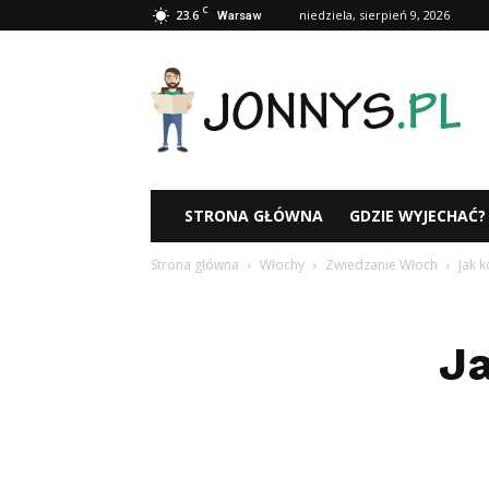
C
23.6
niedziela, sierpień 9, 2026
Warsaw
Jonnys.pl
STRONA GŁÓWNA
GDZIE WYJECHAĆ?
Strona główna
Włochy
Zwiedzanie Włoch
Jak k
Ja