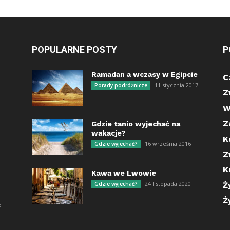
POPULARNE POSTY
P
Ramadan a wczasy w Egipcie
C
11 stycznia 2017
Porady podróżnicze
Z
W
Z
Gdzie tanio wyjechać na
wakacje?
K
16 września 2016
Gdzie wyjechać?
Z
K
Kawa we Lwowie
24 listopada 2020
Gdzie wyjechać?
Ż
Ż
5