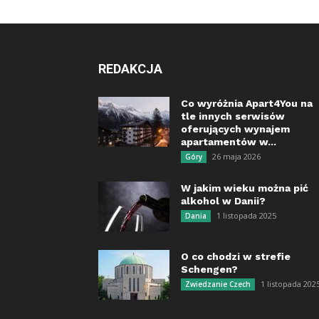
REDAKCJA
Co wyróżnia Apart4You na
tle innych serwisów
oferujących wynajem
apartamentów w...
26 maja 2026
Góry
W jakim wieku można pić
alkohol w Danii?
1 listopada 2025
Dania
O co chodzi w strefie
Schengen?
1 listopada 202
Zwiedzanie Czech