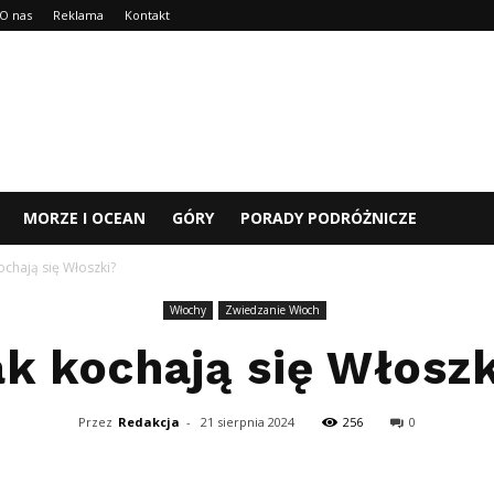
O nas
Reklama
Kontakt
MORZE I OCEAN
GÓRY
PORADY PODRÓŻNICZE
ochają się Włoszki?
Włochy
Zwiedzanie Włoch
k kochają się Włosz
Przez
Redakcja
-
21 sierpnia 2024
256
0