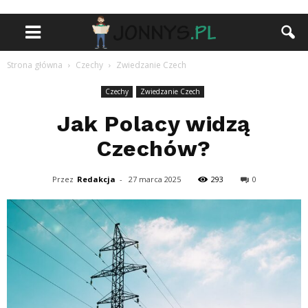
Strona główna
Czechy
Zwiedzanie Czech
Czechy
Zwiedzanie Czech
Jak Polacy widzą
Czechów?
Przez
Redakcja
-
27 marca 2025
293
0