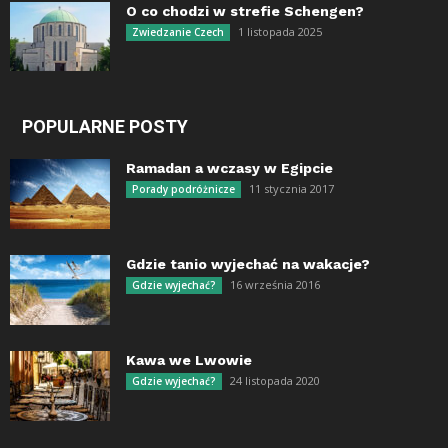
O co chodzi w strefie Schengen?
1 listopada 2025
Zwiedzanie Czech
POPULARNE POSTY
Ramadan a wczasy w Egipcie
11 stycznia 2017
Porady podróżnicze
Gdzie tanio wyjechać na wakacje?
16 września 2016
Gdzie wyjechać?
Kawa we Lwowie
24 listopada 2020
Gdzie wyjechać?