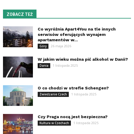
ZOBACZ TEŻ
Co wyróżnia Apart4You na tle innych
serwisów oferujących wynajem
apartamentów w...
26 maja 2026
Góry
W jakim wieku można pić alkohol w Danii?
1 listopada 2025
Dania
O co chodzi w strefie Schengen?
1 listopada 2025
Zwiedzanie Czech
Czy Praga nocą jest bezpieczna?
1 listopada 2025
Kultura w Czechach