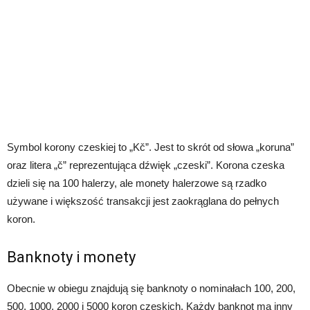
Symbol korony czeskiej to „Kč”. Jest to skrót od słowa „koruna”
oraz litera „č” reprezentująca dźwięk „czeski”. Korona czeska
dzieli się na 100 halerzy, ale monety halerzowe są rzadko
używane i większość transakcji jest zaokrąglana do pełnych
koron.
Banknoty i monety
Obecnie w obiegu znajdują się banknoty o nominałach 100, 200,
500, 1000, 2000 i 5000 koron czeskich. Każdy banknot ma inny