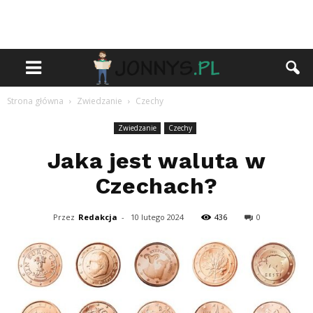
Strona główna
Zwiedzanie
Czechy
Zwiedzanie
Czechy
Jaka jest waluta w
Czechach?
Przez
Redakcja
-
10 lutego 2024
436
0