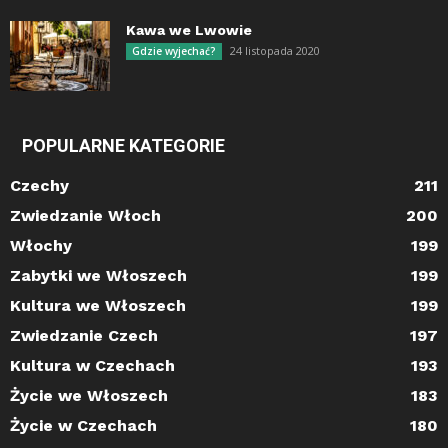
Kawa we Lwowie
24 listopada 2020
Gdzie wyjechać?
POPULARNE KATEGORIE
Czechy
211
Zwiedzanie Włoch
200
Włochy
199
Zabytki we Włoszech
199
Kultura we Włoszech
199
Zwiedzanie Czech
197
Kultura w Czechach
193
Życie we Włoszech
183
Życie w Czechach
180