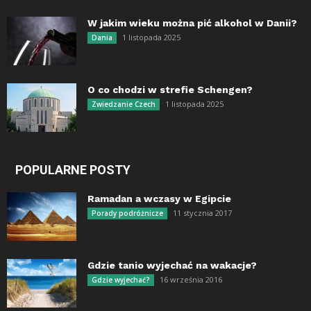
W jakim wieku można pić alkohol w Danii?
1 listopada 2025
Dania
O co chodzi w strefie Schengen?
1 listopada 2025
Zwiedzanie Czech
POPULARNE POSTY
Ramadan a wczasy w Egipcie
11 stycznia 2017
Porady podróżnicze
Gdzie tanio wyjechać na wakacje?
16 września 2016
Gdzie wyjechać?