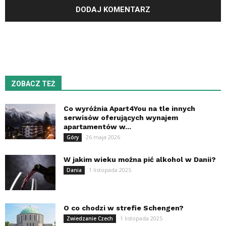
ZOBACZ TEŻ
Co wyróżnia Apart4You na tle innych
serwisów oferujących wynajem
apartamentów w...
26 maja 2026
Góry
W jakim wieku można pić alkohol w Danii?
1 listopada 2025
Dania
O co chodzi w strefie Schengen?
1 listopada 2025
Zwiedzanie Czech