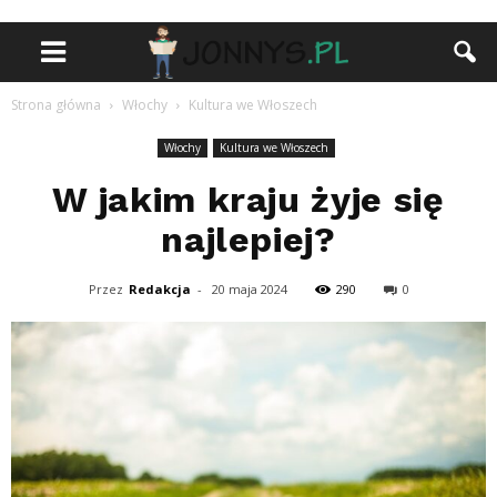
Strona główna
Włochy
Kultura we Włoszech
Włochy
Kultura we Włoszech
W jakim kraju żyje się
najlepiej?
Przez
Redakcja
-
20 maja 2024
290
0