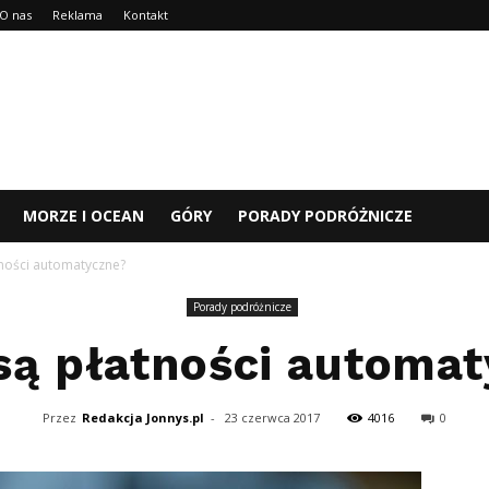
O nas
Reklama
Kontakt
MORZE I OCEAN
GÓRY
PORADY PODRÓŻNICZE
ności automatyczne?
Porady podróżnicze
są płatności automat
Przez
Redakcja Jonnys.pl
-
23 czerwca 2017
4016
0