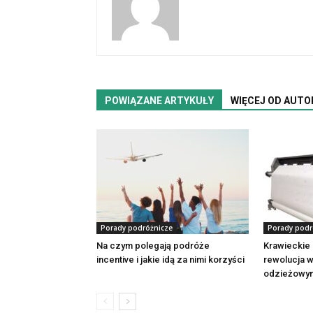
POWIĄZANE ARTYKUŁY
WIĘCEJ OD AUTO
Porady podróżnicze
Porady podr
Na czym polegają podróże
Krawieckie 
incentive i jakie idą za nimi korzyści
rewolucja 
odzieżowy