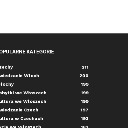
OPULARNE KATEGORIE
zechy
211
wiedzanie Włoch
200
łochy
199
abytki we Włoszech
199
ultura we Włoszech
199
wiedzanie Czech
197
ultura w Czechach
193
ycie we Włoszech
183