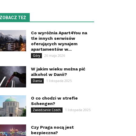
ZOBACZ TEŻ
Co wyróżnia Apart4You na
tle innych serwisów
oferujących wynajem
apartamentów w...
26 maja 2026
Góry
W jakim wieku można pić
alkohol w Danii?
1 listopada 2025
Dania
O co chodzi w strefie
Schengen?
1 listopada 2025
Zwiedzanie Czech
Czy Praga nocą jest
bezpieczna?