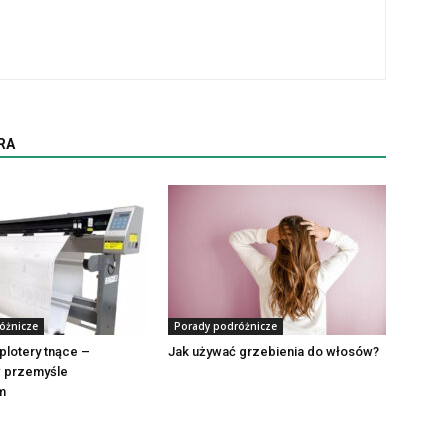
RA
óżnicze
Porady podróżnicze
plotery tnące –
Jak używać grzebienia do włosów?
w przemyśle
m