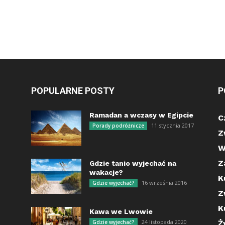
POPULARNE POSTY
P
Ramadan a wczasy w Egipcie
C
11 stycznia 2017
Porady podróżnicze
Z
W
Z
Gdzie tanio wyjechać na
wakacje?
K
16 września 2016
Gdzie wyjechać?
Z
K
Kawa we Lwowie
24 listopada 2020
Gdzie wyjechać?
Ż