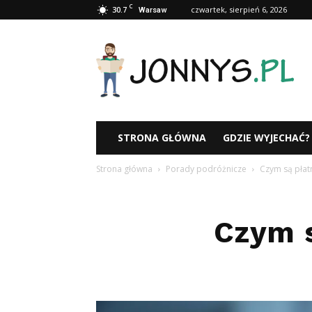
C
30.7
czwartek, sierpień 6, 2026
Warsaw
Jonnys.pl
STRONA GŁÓWNA
GDZIE WYJECHAĆ?
Strona główna
Porady podróżnicze
Czym są płat
Czym 