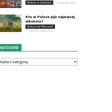
1 listopada 2025
Kultura w Czechach
Kto w Polsce pije najwięcej
alkoholu?
Kultura we Włoszech
31 października 2025
KATEGORIE
tegorie