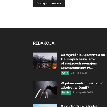
REDAKCJA
Co wyróżnia Apart4You na
tle innych serwisów
oferujących wynajem
apartamentów w...
26 maja 2026
Góry
W jakim wieku można pić
alkohol w Danii?
1 listopada 2025
Dania
O co chodzi w strefie